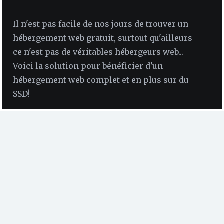
Il n'est pas facile de nos jours de trouver un
hébergement web gratuit, surtout qu'ailleurs
ce n'est pas de véritables hébergeurs web...
Voici la solution pour bénéficier d'un
hébergement web complet et en plus sur du
SSD!
Pour bien démarrer dans l’univers du web, rien de tel
que de bénéficier des meilleures ressources possibles
pour se lancer immédiatement sans se soucier des
contraintes techniques qui demandent un
investissement long et périlleux. Alors autant
transformer ce temps précieux pour la création de
son site, la programmation de ce dernier et toute la