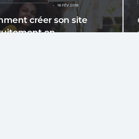
18 FÉV 2018
ment créer son site
tuitement en
lement 5 minutes
st pas facile de nos jours de trouver un
ement web gratuit, surtout qu'ailleurs
t pas...
PAS D\'AUTRES