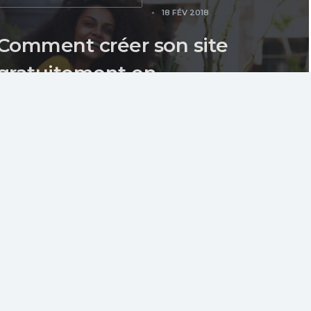
18 FÉV 2018
Comment créer son site
gratuitement en
seulement 5 minutes
Il n'est pas facile de nos jours de trouver un
hébergement web gratuit, surtout qu'ailleurs
ce n'est pas...
 POSTS