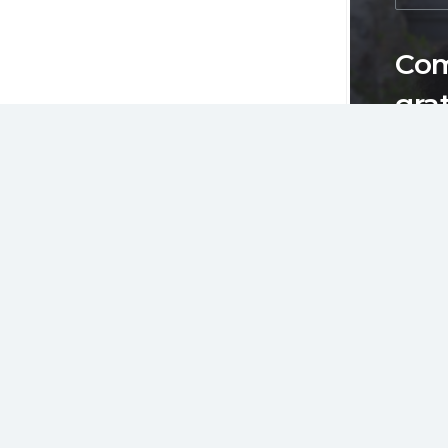
Com
gra
seu
Il n'e
héberg
ce n'es