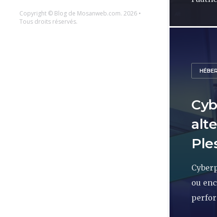
Copyright ©
Blog de Mosanweb.com
. 2026 •
Tous droits réservés.
HÉBE
Cyb
alt
Ple
Cyberp
ou enc
perfor