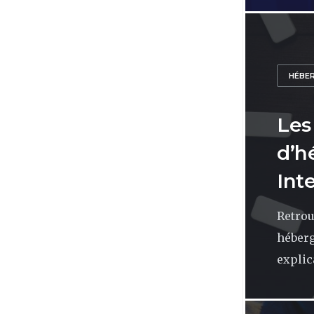
HÉBE
Les
d’h
Int
Retrou
héberg
explic