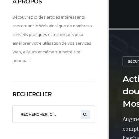
A PROPOS
Découvrez ici des articles intéressants
concernant le Web ainsi que de nombreux
conseils pratiques et techniques pour
améliorer votre utilisation de vos services
Web, ailleurs et même sur notre site
principal !
SÉCU
Acti
dou
RECHERCHER
Mos
Augmen
compt
l'authe