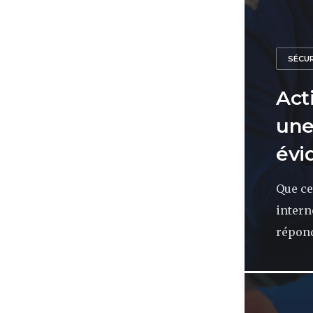
SÉCU
Act
une
évi
Que ce
intern
répondr