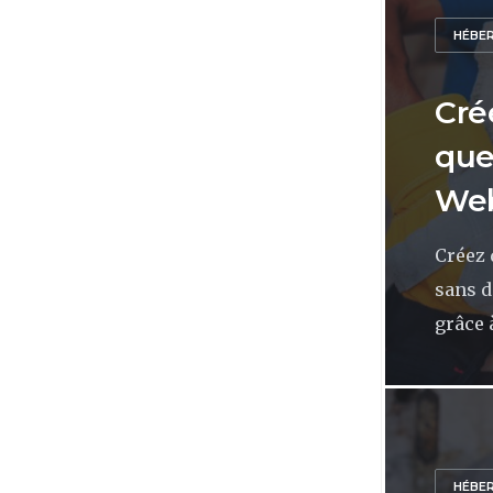
HÉBE
Cré
que
Web
Créez 
sans d
grâce à
HÉBE