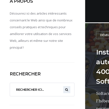
A PROPOS
Découvrez ici des articles intéressants
concernant le Web ainsi que de nombreux
conseils pratiques et techniques pour
améliorer votre utilisation de vos services
DÉVE
Web, ailleurs et même sur notre site
principal !
Inst
aut
400
RECHERCHER
Sof
Softac
l'héb
permet